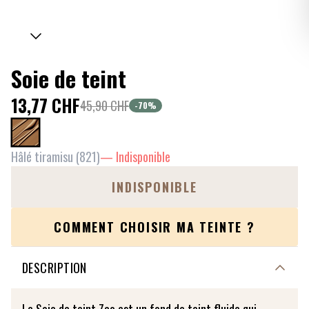
Soie de teint
13,77 CHF
45,90 CHF
-70
%
Hâlé tiramisu
(
821
)
—
Indisponible
INDISPONIBLE
COMMENT CHOISIR MA TEINTE ?
DESCRIPTION