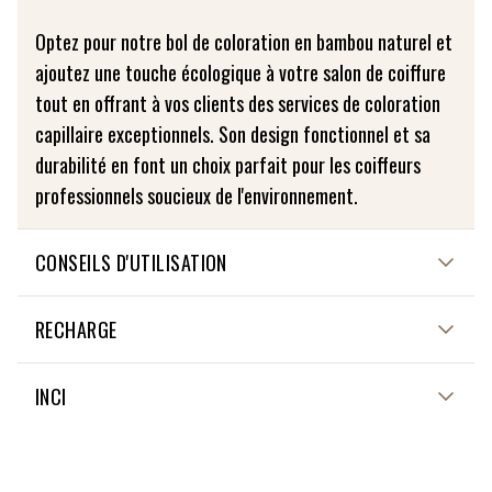
Optez pour notre bol de coloration en bambou naturel et
ajoutez une touche écologique à votre salon de coiffure
tout en offrant à vos clients des services de coloration
capillaire exceptionnels. Son design fonctionnel et sa
durabilité en font un choix parfait pour les coiffeurs
professionnels soucieux de l'environnement.
CONSEILS D'UTILISATION
Entretien : Pour entretenir durablement votre bol, évitez
RECHARGE
de le laisser rempli d'eau ! Pour un entretien facile et
respectueux, nettoyer le avec une éponge douce et un
NON APPLICABLE
INCI
savon écologique. N'hésitez pas à passer une huile
végétale en petite quantité sur toutes l'ensemble du bol
NON APPLICABLE
régulièrement. Il vous dira MERCI !